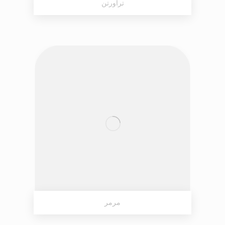
تراورتن
مرمر