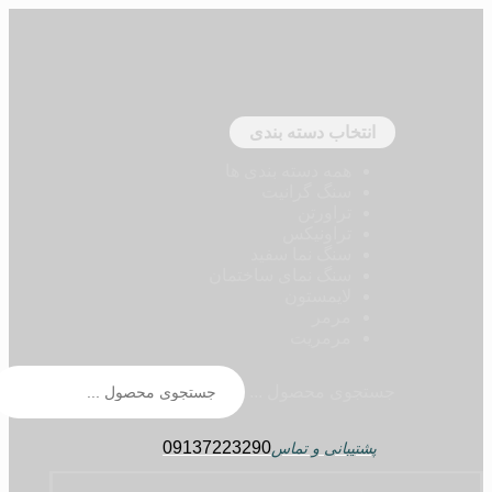
انتخاب دسته بندی
همه دسته بندی ها
سنگ گرانیت
تراورتن
تراونیکس
سنگ نما سفید
سنگ نمای ساختمان
لایمستون
مرمر
مرمریت
جستجوی محصول ...
09137223290
پشتیبانی و تماس