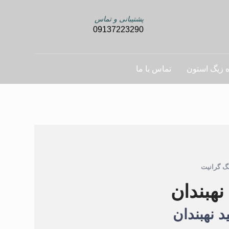
پشتیبانی و تماس
09137223290
ه زیگ استون
تماس با ما
گ گرانیت
نهبندان
 نهبندان